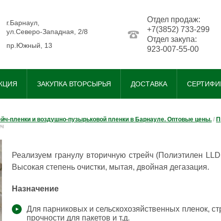
Отдел продаж:
..........
г.Барнаул,
+7(3852) 733-299
ул.Северо-Западная, 2/8
Отдел закупа:
__........
пр.Южный, 13
923-007-55-00
КЦИЯ
ЗАКУПКА ВТОРСЫРЬЯ
ДОСТАВКА
СЕРТИФИ
ч-пленки и воздушно-пузырьковой пленки в Барнауле. Оптовые цены.
/
П
йч
Реализуем гранулу вторичную стрейч (Полиэтилен LLD
Высокая степень очистки, мытая, двойная дегазация.
Назначение
Для парниковых и сельскохозяйственных пленок, ст
прочности для пакетов и т.д.